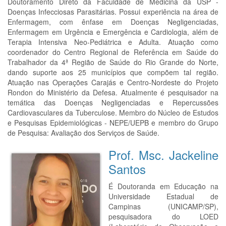
Doutoramento Direto da Faculdade de Medicina da USP -
Doenças Infecciosas Parasitárias. Possui experiência na área de
Enfermagem, com ênfase em Doenças Negligenciadas,
Enfermagem em Urgência e Emergência e Cardiologia, além de
Terapia Intensiva Neo-Pediátrica e Adulta. Atuação como
coordenador do Centro Regional de Referência em Saúde do
Trabalhador da 4ª Região de Saúde do Rio Grande do Norte,
dando suporte aos 25 municípios que compõem tal região.
Atuação nas Operações Carajás e Centro-Nordeste do Projeto
Rondon do Ministério da Defesa. Atualmente é pesquisador na
temática das Doenças Negligenciadas e Repercussões
Cardiovasculares da Tuberculose. Membro do Núcleo de Estudos
e Pesquisas Epidemiológicas - NEPE/UEPB e membro do Grupo
de Pesquisa: Avaliação dos Serviços de Saúde.
Prof. Msc. Jackeline
Santos
É Doutoranda em Educação na
Universidade Estadual de
Campinas (UNICAMP/SP),
pesquisadora do LOED