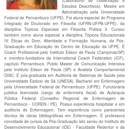
(Laboratório de Observação e
Estudos Descritivos); Mestre em
Administração pela Universidade
Federal de Pernambuco (UFPE). Foi aluna especial do Programa
Integrado de Doutorado em Filosofia (UFRN-UFPB-UFPE), da
disciplina Tópicos Especiais em Filosofia Prática II. Cursou
também como aluna especial a disciplina Tópicos Educacionais
IV: Éticas do Dom, Alteridade e Formação Humana, da Pós-
Graduação em Educação do Centro de Educação da UFPE. É
Coach Profissional pelo Instituto Edson de Paula (Campinas/SP)
e membro-fundadora da International Coach Federation (ICF),
capítulo Pernambuco. Public Master de Comunicação Intensiva
pelo Instituto Edson de Paula (SP) e Analista Comportamental
DISC. É pós-graduada em Auditoria de Sistemas de Saúde pela
Universidade Estácio de Sá (UNESA). Bacharel em Enfermagem
pela Universidade Federal de Pernambuco (UFPE). Funcionária
pública licenciada (cargo de enfermeira fiscal) de Autarquia
Pública Federal (Conselho Regional de Enfermagem de
Pernambuco - COREN / PE). Possui experiência hospitalar e em
auditoria de Enfermagem. Tem experiência como parecerista
técnica de obras bibliográficas em Enfermagem. É professora
convidada de cursos da Pós-Graduação lato sensu do Instituto de
Desenvolvimento Educacional (IDE) - Faculdade Redentor e da